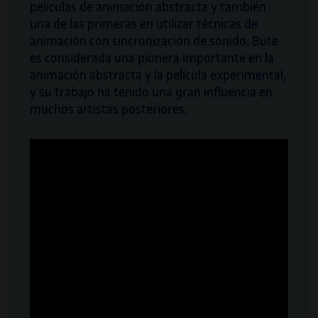
películas de animación abstracta y también
Comisaria, investigadora y productora
una de las primeras en utilizar técnicas de
cultural especializada en arte, ciencia y
animación con sincronización de sonido. Bute
tecnología. Arraigada a la ciencia y la
es considerada una pionera importante en la
ingeniería, pero vitalmente cercana a la praxis
animación abstracta y la película experimental,
creativa y a la investigación en cultura, Irma
y su trabajo ha tenido una gran influencia en
Vilà se integra en proyectos internacionales e
muchos artistas posteriores.
híbridos de investigación en ciencia, cultura y
comisariado, y también orquesta dichos
proyectos, los cuales son ejemplos
paradigmáticos de este entrelazamiento
entre arte y ciencia.
Asimismo, es profesora, en la Universitat
Oberta de Catalunya (UOC), del grado de
Artes, del grado de Multimedia y del grado de
Diseño y Creación Digitales. Es codirectora de
la revista Mosaic y forma parte del comité
artístico de ISEA2022 Barcelona, International