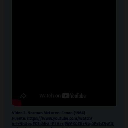
Video 5. Norman McLaren.
Canon
(1964)
Fuente:
https://www.youtube.com/watch?
v=lxNhUswEO7c&list=PLHerjfWGX0CUzNtp0Ex5sl2jsGUj