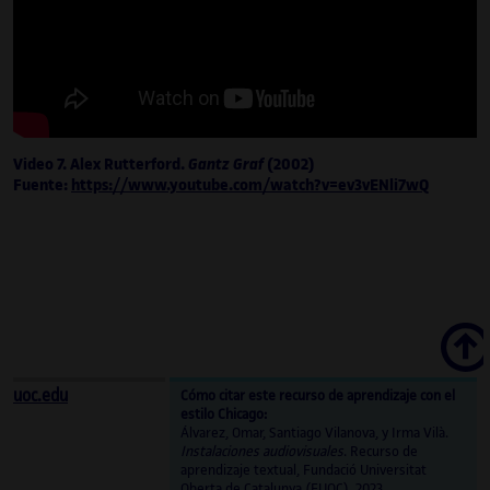
Video 7. Alex Rutterford.
Gantz Graf
(2002)
Fuente:
https://www.youtube.com/watch?v=ev3vENli7wQ
Scroll
uoc.edu
Cómo citar este recurso de aprendizaje con el
estilo Chicago:
Álvarez, Omar, Santiago Vilanova, y Irma Vilà.
Instalaciones audiovisuales
. Recurso de
aprendizaje textual, Fundació Universitat
Oberta de Catalunya (FUOC), 2023.