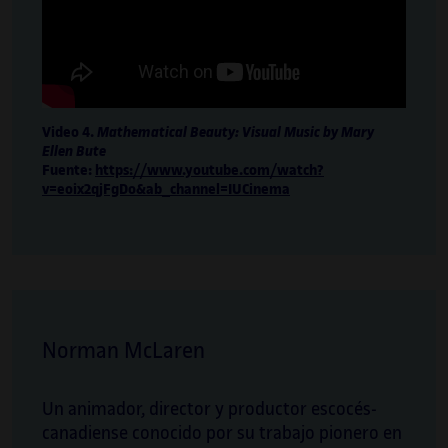
Symposium on Electronic Art, del cual es
vicedirectora. También es comisaria y asesora
de NEO, el programa de arte, ciencia,
tecnología y sociedad de Cosmocaixa, y
comisaria del programa de arte y ciencia de la
primera y la segunda ediciones de la Bienal
Video 4.
Mathematical Beauty: Visual Music by Mary
Ellen Bute
Ciudad y Ciencia de Barcelona (2019 y 2021),
Fuente:
https://www.youtube.com/watch?
impulsada por el ICUB.
v=eoix2qjFgDo&ab_channel=IUCinema
Norman McLaren
Un animador, director y productor escocés-
canadiense conocido por su trabajo pionero en