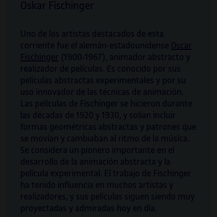
Oskar Fischinger
Uno de los artistas destacados de esta
corriente fue el alemán-estadounidense
Oscar
Fischinger
(1900-1967), animador abstracto y
realizador de películas. Es conocido por sus
películas abstractas experimentales y por su
uso innovador de las técnicas de animación.
Las películas de Fischinger se hicieron durante
las décadas de 1920 y 1930, y solían incluir
Santi Vilanova Ángeles
formas geométricas abstractas y patrones que
se movían y cambiaban al ritmo de la música.
Graduado en diseño gráfico y apasionado
Se considera un pionero importante en el
del arte sonoro, ha sabido combinar estas
desarrollo de la animación abstracta y la
dos disciplinas a través del catalizador de
película experimental. El trabajo de Fischinger
las tecnologías creativas, de las que es
ha tenido influencia en muchos artistas y
desarrollador autodidacta.
realizadores, y sus películas siguen siendo muy
proyectadas y admiradas hoy en día.