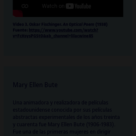
playmodes.com/
.
Video 3. Oskar Fischinger.
An Optical Poem
(1938)
Fuente:
https://www.youtube.com/watch?
v=FcHsysPGSt0&ab_channel=lilacwine85
Mary Ellen Bute
Una animadora y realizadora de películas
estadounidense conocida por sus películas
abstractas experimentales de los años treinta
y cuarenta fue Mary Ellen Bute (1906-1983).
Irma Vilà i Òdena
Fue una de las primeras mujeres en dirigir