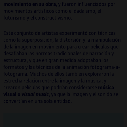
movimiento en su obra
, y fueron influenciados por
Sus últimas colaboraciones han sido con
movimientos artísticos como el dadaísmo, el
Ideal Barcelona y Layers of Reality, junto con
futurismo y el constructivismo.
quienes ha sido responsable técnico de
Madrid Artes Digitales, donde ha
Este conjunto de artistas experimentó con técnicas
supervisado y coordinado las exposiciones
como la superposición, la distorsión y la manipulación
inmersivas Gustav Kilmt y Tutankhamon, o
de la imagen en movimiento para crear películas que
Frida Kahlo en Montreal.
desafiaban las normas tradicionales de narración y
estructura, y que en gran medida adoptaban los
Es profesor de la asignatura Video en
formatos y las técnicas de la animación fotograma-a-
tiempo real del Máster de Innovación
fotograma. Muchos de ellos también exploraron la
Audiovisual e Interacción de BAU desde el
estrecha relación entre la imagen y la música, y
2018.
crearon películas que podrían considerarse
música
visual o
visual music
, ya que la imagen y el sonido se
convertían en una sola entidad.