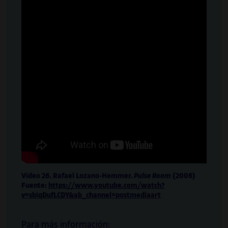
Video 26. Rafael Lozano-Hemmer.
Pulse Room
(2006)
Fuente:
https://www.youtube.com/watch?
v=sbiqDufLCDY&ab_channel=postmediaart
Para más información: