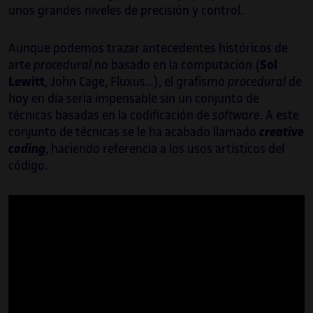
unos grandes niveles de precisión y control.
Sus últimas colaboraciones han sido con
Ideal Barcelona y Layers of Reality, junto con
Aunque podemos trazar antecedentes históricos de
quienes ha sido responsable técnico de
arte
procedural
no basado en la computación (
Sol
Madrid Artes Digitales, donde ha
Lewitt
, John Cage, Fluxus…), el grafismo
procedural
de
supervisado y coordinado las exposiciones
hoy en día sería impensable sin un conjunto de
inmersivas Gustav Kilmt y Tutankhamon, o
técnicas basadas en la codificación de
software
. A este
Frida Kahlo en Montreal.
conjunto de técnicas se le ha acabado llamado
creative
coding
, haciendo referencia a los usos artísticos del
Es profesor de la asignatura Video en
código.
tiempo real del Máster de Innovación
Audiovisual e Interacción de BAU desde el
2018.