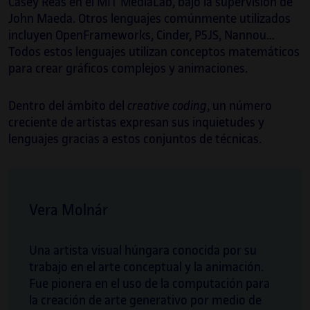
Casey Reas en el MIT MediaLab, bajo la supervisión de
playmodes.com/
.
John Maeda. Otros lenguajes comúnmente utilizados
incluyen OpenFrameworks, Cinder, P5JS, Nannou…
Todos estos lenguajes utilizan conceptos matemáticos
para crear gráficos complejos y animaciones.
Dentro del ámbito del
creative coding
, un número
creciente de artistas expresan sus inquietudes y
lenguajes gracias a estos conjuntos de técnicas.
Vera Molnár
Una artista visual húngara conocida por su
trabajo en el arte conceptual y la animación.
Fue pionera en el uso de la computación para
Irma Vilà i Òdena
la creación de arte generativo por medio de