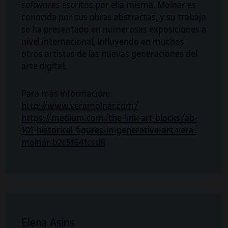
softwares
escritos por ella misma. Molnar es
Comisaria, investigadora y productora
conocida por sus obras abstractas, y su trabajo
cultural especializada en arte, ciencia y
se ha presentado en numerosas exposiciones a
tecnología. Arraigada a la ciencia y la
nivel internacional, influyendo en muchos
ingeniería, pero vitalmente cercana a la praxis
otros artistas de las nuevas generaciones del
creativa y a la investigación en cultura, Irma
arte digital.
Vilà se integra en proyectos internacionales e
híbridos de investigación en ciencia, cultura y
Para más información:
comisariado, y también orquesta dichos
http://www.veramolnar.com/
proyectos, los cuales son ejemplos
https://medium.com/the-link-art-blocks/ab-
paradigmáticos de este entrelazamiento
101-historical-figures-in-generative-art-vera-
entre arte y ciencia.
molnár-b2c5f64fccd8
Asimismo, es profesora, en la Universitat
Oberta de Catalunya (UOC), del grado de
Artes, del grado de Multimedia y del grado de
Diseño y Creación Digitales. Es codirectora de
la revista Mosaic y forma parte del comité
artístico de ISEA2022 Barcelona, International
Elena Asins