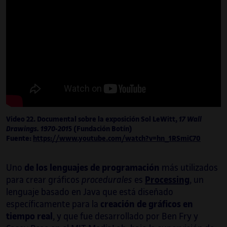
(De)formado en la escena rave de
principios de los años 2000, su trabajo
sonoro ha evolucionado para integrar esta
influencia en nuevos territorios. Su
investigación reciente combina algoritmos
digitales y motores de sonificación con
pentagramas clásicos y conjuntos
acústicos, centrándose en la idea de una
música visual.
Video 22. Documental sobre la exposición Sol LeWitt,
17 Wall
Vilanova también ha estado implicado en la
Drawings. 1970-201
5 (Fundación Botín)
educación durante toda su trayectoria
Fuente:
https://www.youtube.com/watch?v=hn_1RSmiC70
artística. Ha sido profesor permanente en
varias universidades catalanas durante
Uno
de los lenguajes de programación
más utilizados
más de quince años, haciendo crecer a las
para crear gráficos
procedurales
es
Processing
, un
nuevas generaciones de artistas
lenguaje basado en Java que está diseñado
multimedia. Podéis ver más información
específicamente para la
creación de gráficos en
sobre sus proyectos en:
tiempo real
, y que fue desarrollado por Ben Fry y