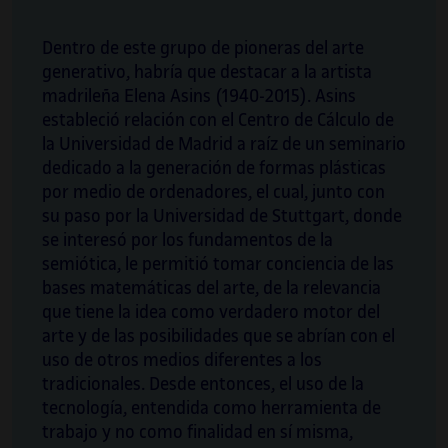
Symposium on Electronic Art, del cual es
vicedirectora. También es comisaria y asesora
Dentro de este grupo de pioneras del arte
de NEO, el programa de arte, ciencia,
generativo, habría que destacar a la artista
tecnología y sociedad de Cosmocaixa, y
madrileña Elena Asins (1940-2015). Asins
comisaria del programa de arte y ciencia de la
estableció relación con el Centro de Cálculo de
primera y la segunda ediciones de la Bienal
la Universidad de Madrid a raíz de un seminario
Ciudad y Ciencia de Barcelona (2019 y 2021),
dedicado a la generación de formas plásticas
impulsada por el ICUB.
por medio de ordenadores, el cual, junto con
su paso por la Universidad de Stuttgart, donde
se interesó por los fundamentos de la
semiótica, le permitió tomar conciencia de las
bases matemáticas del arte, de la relevancia
que tiene la idea como verdadero motor del
arte y de las posibilidades que se abrían con el
uso de otros medios diferentes a los
tradicionales. Desde entonces, el uso de la
tecnología, entendida como herramienta de
trabajo y no como finalidad en sí misma,