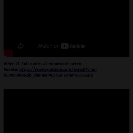
Video 21. Sol Lewitt. «2 minutos de arte»
Fuente:
https://www.youtube.com/watch?v=or-
XEv49SWs&ab_channel=LS%2FGaler%C3%ADa
Santi Vilanova Ángeles
Graduado en diseño gráfico y apasionado
del arte sonoro, ha sabido combinar estas
dos disciplinas a través del catalizador de
las tecnologías creativas, de las que es
desarrollador autodidacta.