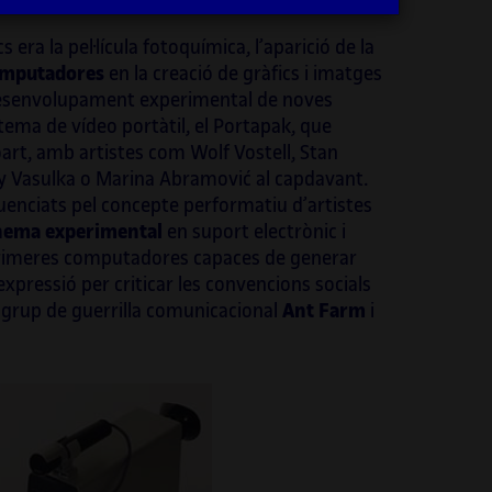
ctes internacionals i híbrids d’investigació
ència, cultura i comissariat, i també
era la pel·lícula fotoquímica, l’aparició de la
stra aquests projectes, els quals són
mputadores
en la creació de gràfics i imatges
ples paradigmàtics d’aquest
 desenvolupament experimental de noves
llaçament entre art i ciència.
stema de vídeo portàtil, el Portapak, que
oart, amb artistes com Wolf Vostell, Stan
mateix, és professora, a la Universitat
oody Vasulka o Marina Abramović al capdavant.
a de Catalunya (UOC), del grau d’Arts, del
fluenciats pel concepte performatiu d’artistes
de Multimèdia i del grau de Disseny i
nema experimental
en suport electrònic i
ió Digitals. És codirectora de la revista
 primeres computadores capaces de generar
ic
i forma part del comitè artístic
xpressió per criticar les convencions socials
A2022 Barcelona, International
 grup de guerrilla comunicacional
Ant Farm
i
sium on Electronic Art, del qual és
irectora. També és comissària i assessora
O, el programa d’art, ciència, tecnologia i
tat de Cosmocaixa, i comissària del
ama d’art i ciència de la primera i la
a edicions de la Biennal Ciutat i Ciència de