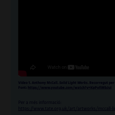
Vídeo 1. Anthony McCall.
Solid Light Works
. Recorregut per
Font:
https://www.youtube.com/watch?v=KpPofiMbJuI
Per a més informació:
https://www.tate.org.uk/art/artworks/mccall-li