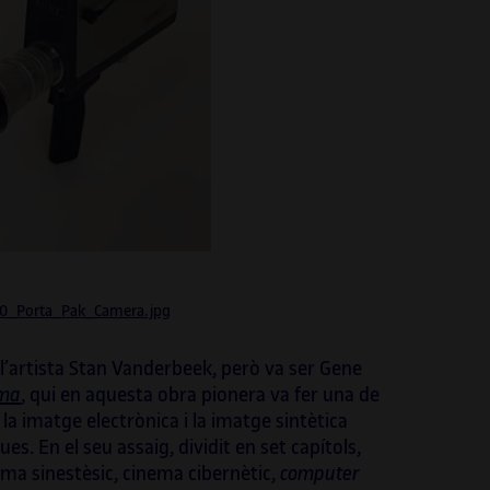
lona (2019 i 2021), impulsada per l’ICUB.
400_Porta_Pak_Camera.jpg
l’artista Stan Vanderbeek, però va ser Gene
ema
, qui en aquesta obra pionera va fer una de
la imatge electrònica i la imatge sintètica
. En el seu assaig, dividit en set capítols,
ma sinestèsic, cinema cibernètic,
computer