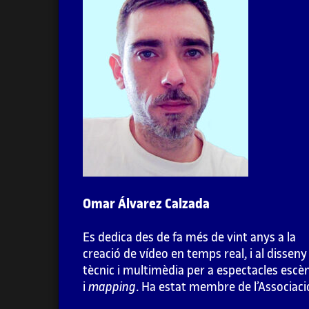
1. Introducció a les instal·lacions
audiovisuals
2. Videoinstal·lacions
2.1. Introducció: del videoart al
mapping
2.2. Animació experimental: música visual, 
Fischinger a McLaren
Omar Álvarez Calzada
2.3.
Video killed the radio star
. Videoart i
Es dedica des de fa més de vint anys a la
cultura de masses
creació de vídeo en temps real, i al disseny
tècnic i multimèdia per a espectacles escè
2.4. Psicodèlia,
vjing
,
rave
i cultura del
remix
i
mapping
. Ha estat membre de l’Associaci
Cultural Telenoika, col·lectiu pioner en el