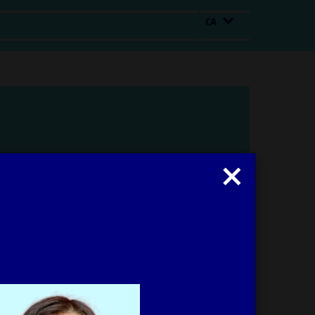
CA
Tancar
modal
: Irma Vilà Òdena
Obrir
modal
Imprimir