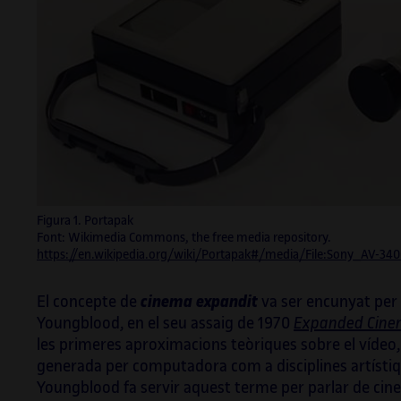
Barce
Figura 1. Portapak
Font: Wikimedia Commons, the free media repository.
https://en.wikipedia.org/wiki/Portapak#/media/File:Sony_AV-3
El concepte de
cinema expandit
va ser encunyat per 
Youngblood, en el seu assaig de 1970
Expanded Cin
les primeres aproximacions teòriques sobre el vídeo, 
generada per computadora com a disciplines artístiques
Youngblood fa servir aquest terme per parlar de cine