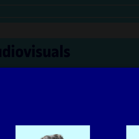
udiovisuals
Vilanova Ángeles i Irma Vilà Òdena
'aprenentatge UOC han estat coordinats per la professora