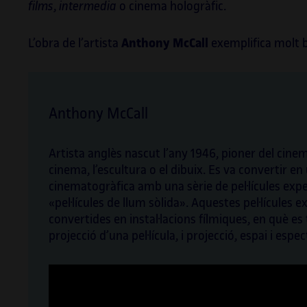
films
,
intermedia
o cinema hologràfic.
L’obra de l’artista
Anthony McCall
exemplifica molt 
Anthony McCall
Artista anglès nascut l’any 1946, pioner del cine
cinema, l’escultura o el dibuix. Es va convertir e
cinematogràfica amb una sèrie de pel·lícules expe
«pel·lícules de llum sòlida». Aquestes pel·lícules e
convertides en instal·lacions fílmiques, en què es
projecció d’una pel·lícula, i projecció, espai i esp