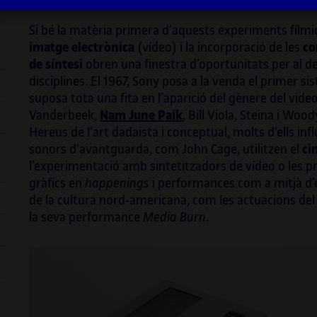
ts
e
proje
g
,
en ci
(De)format a l’escena
rave
de principis dels
Si bé la matèria primera d’aquests experiments fílmics 
orque
anys 2000, el seu treball sonor ha
imatge electrònica
(vídeo) i la incorporació de les
co
exem
evolucionat per integrar aquesta influència
de síntesi
obren una finestra d’oportunitats per al
entre
en territoris nous. La investigació recent que
disciplines. El 1967, Sony posa a la venda el primer si
t
ha dut a terme combina algorismes digitals i
suposa tota una fita en l’aparició del gènere del vide
mb
motors de sonificació amb pentagrames
Així 
Vanderbeek,
Nam June Paik
, Bill Viola, Steina i W
clàssics i conjunts acústics, i se centra en la
Obert
Hereus de l’art dadaista i conceptual, molts d’ells in
idea d’una música visual. Vilanova també ha
grau 
sonors d’avantguarda, com John Cage, utilitzen el
ci
e
estat implicat en l’educació durant tota la
Creac
l’experimentació amb sintetitzadors de vídeo o les
 a
seva trajectòria artística. Ha estat professor
Mosa
gràfics en
happenings
i performances com a mitjà d’e
permanent en diverses universitats
d’ISE
de la cultura nord-americana, com les actuacions del
catalanes durant més de quinze anys i ha fet
Sympo
la seva performance
Media Burn
.
créixer les noves generacions d’artistes
viced
multimèdia. Podeu veure més informació
de NE
sual
sobre els seus projectes a:
socie
progr
segon
playmodes.com/
.