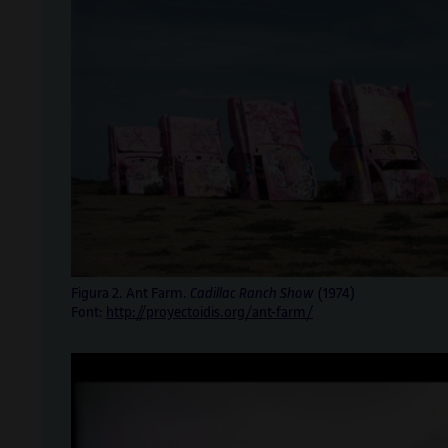
Figura 2. Ant Farm.
Cadillac Ranch Show
(1974)
Font:
http://proyectoidis.org/ant-farm/