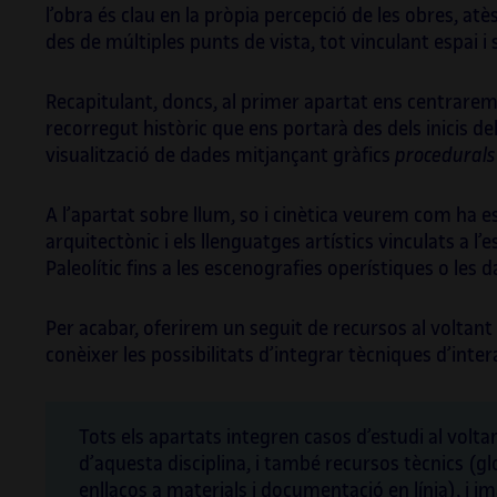
Barce
l’obra és clau en la pròpia percepció de les obres, 
des de múltiples punts de vista, tot vinculant espai i s
Recapitulant, doncs, al primer apartat ens centrarem e
recorregut històric que ens portarà des dels inicis de
visualització de dades mitjançant gràfics
procedurals
A l’apartat sobre llum, so i cinètica veurem com ha est
arquitectònic i els llenguatges artístics vinculats a l’
Paleolític fins a les escenografies operístiques o les 
Per acabar, oferirem un seguit de recursos al voltant 
conèixer les possibilitats d’integrar tècniques d’intera
Tots els apartats integren casos d’estudi al volt
d’aquesta disciplina, i també recursos tècnics (gl
enllaços a materials i documentació en línia), i im