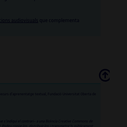
acions audiovisuals
que complementa
Scroll
ecurs d’aprenentatge textual, Fundació Universitat Oberta de
ue s’indiqui el contrari– a una llicència Creative Commons de
deu copiar-los, distribuir-los i transmetre'ls públicament