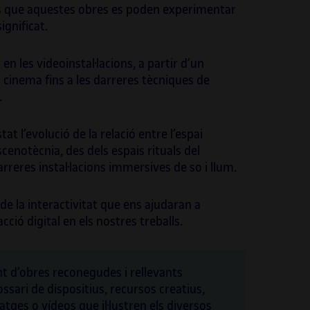
lona (2019 i 2021), impulsada per l’ICUB.
atès que aquestes obres es poden experimentar
ignificat.
n les videoinstal·lacions, a partir d’un
l cinema fins a les darreres tècniques de
.
at l’evolució de la relació entre l’espai
escenotècnia, des dels espais rituals del
darreres instal·lacions immersives de so i llum.
de la interactivitat que ens ajudaran a
cció digital en els nostres treballs.
ant d’obres reconegudes i rellevants
ossari de dispositius, recursos creatius,
atges o vídeos que il·lustren els diversos