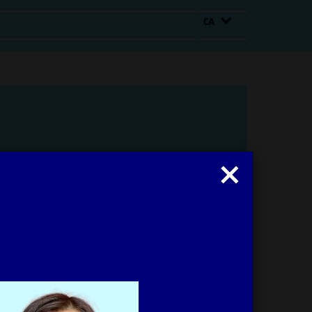
CA
Tancar
modal
: Irma Vilà Òdena
Obrir
modal
Imprimir