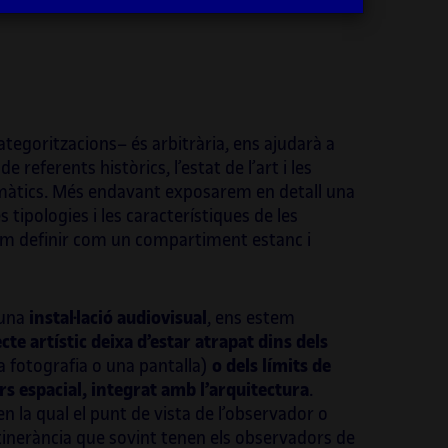
ctes internacionals i híbrids d’investigació
ència, cultura i comissariat, i també
stra aquests projectes, els quals són
ples paradigmàtics d’aquest
llaçament entre art i ciència.
tegoritzacions– és arbitrària, ens ajudarà a
mateix, és professora, a la Universitat
eferents històrics, l’estat de l’art i les
a de Catalunya (UOC), del grau d’Arts, del
màtics. Més endavant exposarem en detall una
de Multimèdia i del grau de Disseny i
 tipologies i les característiques de les
ió Digitals. És codirectora de la revista
em definir com un compartiment estanc i
ic
i forma part del comitè artístic
A2022 Barcelona, International
sium on Electronic Art, del qual és
 una
instal·lació audiovisual
, ens estem
irectora. També és comissària i assessora
cte artístic deixa d’estar atrapat dins dels
O, el programa d’art, ciència, tecnologia i
a fotografia o una pantalla)
o dels límits de
tat de Cosmocaixa, i comissària del
urs espacial, integrat amb l’arquitectura
.
ama d’art i ciència de la primera i la
 en la qual el punt de vista de l’observador o
a edicions de la Biennal Ciutat i Ciència de
’itinerància que sovint tenen els observadors de