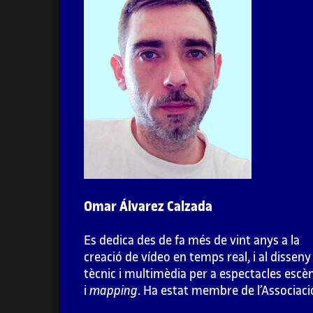
1. Introducció a les instal·lacions
audiovisuals
1.1. Presentació
1.2. Tipologies
1.3. Espais d’exhibició
Omar Álvarez Calzada
2. Videoinstal·lacions
Es dedica des de fa més de vint anys a la
3. Llum, so, moviment i espai
creació de vídeo en temps real, i al disseny
tècnic i multimèdia per a espectacles escè
4. Interactivitat
i
mapping
. Ha estat membre de l’Associaci
Cultural Telenoika, col·lectiu pioner en el