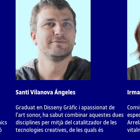
1. Introducció a les
audiovisuals
1.1. Presentació
Els materials que us presentem a continuació posen 
disciplines actuals i artistes rellevants del camp de la 
Santi Vilanova Ángeles
Irma
Tot i que procurarem tenir una mirada àmplia i integr
audiovisual executada mitjançant tècniques de creació
Graduat en Disseny Gràfic i apassionat de
Comis
videoinstal·lacions.
l’art sonor, ha sabut combinar aquestes dues
espec
nics
disciplines per mitjà del catalitzador de les
Arrel
A grans trets, dividim els materials en tres apartats:
ó
tecnologies creatives, de les quals és
vital
desenvolupador autodidacte.
recer