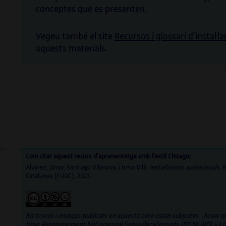
conceptes que es presenten.
Vegeu també el site
Recursos i glossari d’instal·l
aquests materials.
Com citar aquest recurs d’aprenentatge amb l’estil Chicago:
Álvarez, Omar, Santiago Vilanova, i Irma Vilà.
Instal·lacions audiovisuals.
R
Catalunya (FUOC), 2023.
Els textos i imatges publicats en aquesta obra estan subjectes –llevat q
tipus Reconeixement-NoComercial-SenseObraDerivada (BY-NC-ND) v.3.0. Po