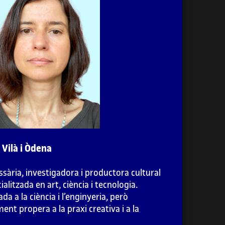
 instal·lacions
en context diverses evolucions històriques,
instal·lació audiovisual.
 Vilà i Òdena
adora, posarem l’èmfasi en la instal·lació
 digital i ens centrarem en les
sària, investigadora i productora cultural
ialitzada en art, ciència i tecnologia.
ada a la ciència i l’enginyeria, però
ment propera a la praxi creativa i a la
ca en cultura, Irma Vilà s’integra en