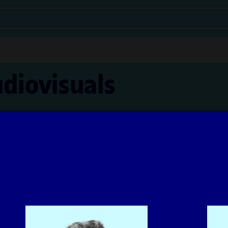
udiovisuals
Vilanova Ángeles i Irma Vilà Òdena
'aprenentatge UOC han estat coordinats per la professora