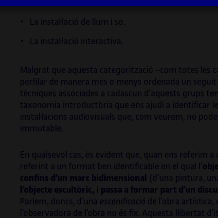
La videoinstal·lació.
e
proje
g
,
en ci
(De)format a l’escena
rave
de principis dels
La instal·lació de llum i so.
orque
anys 2000, el seu treball sonor ha
La instal·lació interactiva.
exem
evolucionat per integrar aquesta influència
entre
en territoris nous. La investigació recent que
t
ha dut a terme combina algorismes digitals i
Malgrat que aquesta categorització –com totes les ca
mb
motors de sonificació amb pentagrames
Així 
perfilar de manera més o menys ordenada un seguit de r
clàssics i conjunts acústics, i se centra en la
Obert
tècniques associades a cadascun d’aquests grups te
idea d’una música visual. Vilanova també ha
grau 
taxonomia introductòria que ens ajudi a identificar les
e
estat implicat en l’educació durant tota la
Creac
instal·lacions audiovisuals que, com veurem, no pod
 a
seva trajectòria artística. Ha estat professor
Mosa
immutable.
permanent en diverses universitats
d’ISE
catalanes durant més de quinze anys i ha fet
Sympo
En qualsevol cas, és evident que, quan ens referim a
créixer les noves generacions d’artistes
viced
referint a un format ben identificable en el qual l’
obje
multimèdia. Podeu veure més informació
de NE
sual
confins d’un marc bidimensional
(d’una pintura, un
sobre els seus projectes a:
socie
l’objecte escultòric, i passa a formar part d’un disc
progr
Parlem, doncs, d’una
escenificació
de l’obra artística,
segon
playmodes.com/
.
l’observadora de l’obra no és fix. Aquesta llibertat d