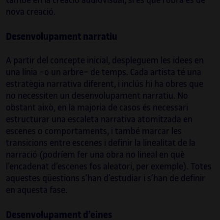
també en la creació audiovisual, si és que l’obra és de
teatrals.
nova creació.
Les seves últimes col·laboracions han estat
Desenvolupament narratiu
amb Ideal Barcelona i Layers of Reality, amb
els quals ha estat responsable tècnic de
A partir del concepte inicial, despleguem les idees en
Madrid Artes Digitales, on ha supervisat i
una línia −o un arbre− de temps. Cada artista té una
coordinat les exposicions immersives sobre
estratègia narrativa diferent, i inclús hi ha obres que
Gustav Klimt i Tutankhamon, o Frida Kahlo a
no necessiten un desenvolupament narratiu. No
Mont-real.
obstant això, en la majoria de casos és necessari
estructurar una escaleta narrativa atomitzada en
És professor de l’assignatura de Vídeo en
escenes o comportaments, i també marcar les
temps real del màster d’Innovació
transicions entre escenes i definir la linealitat de la
Audiovisual i Interacció de BAU des del 2018.
narració (podríem fer una obra no lineal en què
l’encadenat d’escenes fos aleatori, per exemple). Totes
aquestes qüestions s’han d’estudiar i s’han de definir
en aquesta fase.
Desenvolupament d’eines