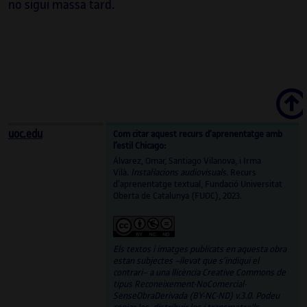
no sigui massa tard.
Scroll
uoc.edu
Com citar aquest recurs d’aprenentatge amb
l’estil Chicago:
Álvarez, Omar, Santiago Vilanova, i Irma
Vilà.
Instal·lacions audiovisuals.
Recurs
d’aprenentatge textual, Fundació Universitat
Oberta de Catalunya (FUOC), 2023.
Els textos i imatges publicats en aquesta obra
estan subjectes –llevat que s’indiqui el
contrari– a una llicència Creative Commons de
tipus Reconeixement-NoComercial-
SenseObraDerivada (BY-NC-ND) v.3.0. Podeu