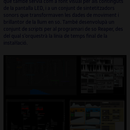
que també servia com a font visual per als continguts
(De)format a l’escena
rave
de principis dels
de la pantalla LED, i a un conjunt de sintetitzadors
anys 2000, el seu treball sonor ha
sonors que transformaven les dades de moviment i
evolucionat per integrar aquesta influència
brillantor de la llum en so. També desenvolupà un
en territoris nous. La investigació recent
conjunt de
que ha dut a terme combina algorismes
scripts
per al programari de so Reaper, des
del qual s’orquestrà la línia de temps final de la
digitals i motors de sonificació amb
instal·lació.
pentagrames clàssics i conjunts acústics, i
se centra en la idea d’una música visual.
Vilanova també ha estat implicat en
l’educació durant tota la seva trajectòria
artística. Ha estat professor permanent en
diverses universitats catalanes durant més
de quinze anys i ha fet créixer les noves
generacions d’artistes multimèdia. Podeu
veure més informació sobre els seus
projectes a:
playmodes.com/
.