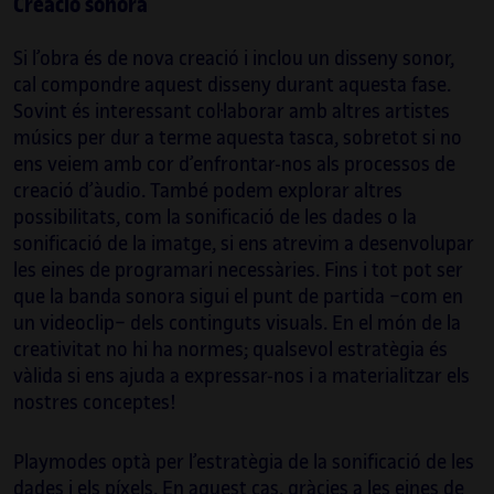
Creació sonora
e
o
Si l’obra és de nova creació i inclou un disseny sonor,
cal compondre aquest disseny durant aquesta fase.
Sovint és interessant col·laborar amb altres artistes
músics per dur a terme aquesta tasca, sobretot si no
ens veiem amb cor d’enfrontar-nos als processos de
creació d’àudio. També podem explorar altres
possibilitats, com la sonificació de les dades o la
sonificació de la imatge, si ens atrevim a desenvolupar
les eines de programari necessàries. Fins i tot pot ser
que la banda sonora sigui el punt de partida −com en
un videoclip− dels continguts visuals. En el món de la
creativitat no hi ha normes; qualsevol estratègia és
vàlida si ens ajuda a expressar-nos i a materialitzar els
nostres conceptes!
Playmodes optà per l’estratègia de la sonificació de les
dades i els píxels. En aquest cas, gràcies a les eines de