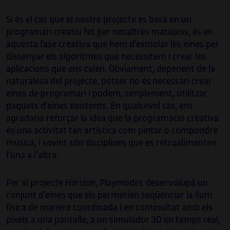
Si és el cas que el nostre projecte es basa en un
programari creatiu fet per nosaltres mateixos, és en
aquesta fase creativa que hem d’esmolar les eines per
dissenyar els algoritmes que necessitem i crear les
aplicacions que ens calen. Òbviament, depenent de la
naturalesa del projecte, potser no és necessari crear
eines de programari i podem, simplement, utilitzar
paquets d’eines existents. En qualsevol cas, ens
agradaria reforçar la idea que la programació creativa
és una activitat tan artística com pintar o compondre
Santi Vilanova Ángeles
música, i sovint són disciplines que es retroalimenten
l’una a l’altra.
Graduat en Disseny Gràfic i apassionat de
l’art sonor, ha sabut combinar aquestes
dues disciplines per mitjà del catalitzador
Per al projecte
Horizon
, Playmodes desenvolupà un
de les tecnologies creatives, de les quals és
conjunt d’eines que els permetien seqüenciar la llum
desenvolupador autodidacte.
física de manera coordinada i en continuïtat amb els
píxels a una pantalla; a un simulador 3D en temps real,