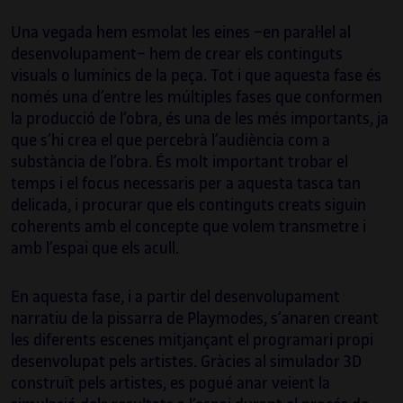
cultural especialitzada en art, ciència i
tecnologia. Arrelada a la ciència i l’enginyeria,
Una vegada hem esmolat les eines −en paral·lel al
però vitalment propera a la praxi creativa i a
desenvolupament− hem de crear els continguts
la recerca en cultura, Irma Vilà s’integra en
visuals o lumínics de la peça. Tot i que aquesta fase és
projectes internacionals i híbrids
només una d’entre les múltiples fases que conformen
d’investigació en ciència, cultura i comissariat,
la producció de l’obra, és una de les més importants, ja
i també orquestra aquests projectes, els
que s’hi crea el que percebrà l’audiència com a
quals són exemples paradigmàtics d’aquest
substància de l’obra. És molt important trobar el
entrellaçament entre art i ciència.
temps i el focus necessaris per a aquesta tasca tan
delicada, i procurar que els continguts creats siguin
Així mateix, és professora, a la Universitat
coherents amb el concepte que volem transmetre i
Oberta de Catalunya (UOC), del grau d’Arts,
amb l’espai que els acull.
del grau de Multimèdia i del grau de Disseny i
Creació Digitals. És codirectora de la revista
En aquesta fase, i a partir del desenvolupament
Mosaic
i forma part del comitè artístic
narratiu de la pissarra de Playmodes, s’anaren creant
d’ISEA2022 Barcelona, International
les diferents escenes mitjançant el programari propi
Symposium on Electronic Art, del qual és
desenvolupat pels artistes. Gràcies al simulador 3D
vicedirectora. També és comissària i
construït pels artistes, es pogué anar veient la
assessora de NEO, el programa d’art, ciència,