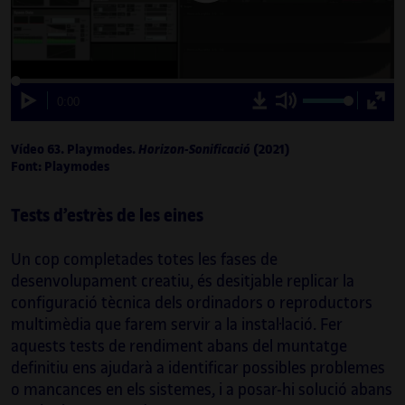
00:00
Carregat
Progrés
:
:
0%
0%
Reproducció
D
Silencia
Pantal
Current
0:00
00:00
o
comple
Time
w
n
l
Vídeo 63. Playmodes.
Horizon-Sonificació
(2021)
o
a
Font: Playmodes
d
v
i
d
Tests d’estrès de les eines
e
o
Un cop completades totes les fases de
desenvolupament creatiu, és desitjable replicar la
configuració tècnica dels ordinadors o reproductors
multimèdia que farem servir a la instal·lació. Fer
aquests tests de rendiment abans del muntatge
definitiu ens ajudarà a identificar possibles problemes
o mancances en els sistemes, i a posar-hi solució abans