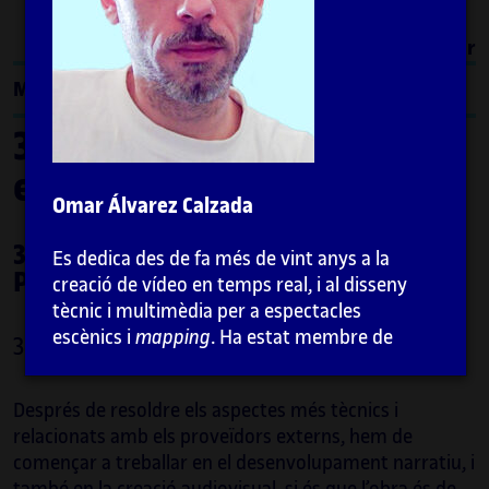
Imprimir
Menú
3. Llum, so, moviment i
espai
Omar Álvarez Calzada
3.10. Cas d’estudi:
Horizon
, de
Es dedica des de fa més de vint anys a la
Playmodes
creació de vídeo en temps real, i al disseny
tècnic i multimèdia per a espectacles
escènics i
mapping
. Ha estat membre de
3.10.3. Projecte creatiu
l’Associació Cultural Telenoika, col·lectiu
pioner en el
mapping
a Espanya. També ha
Després de resoldre els aspectes més tècnics i
dut a terme projectes de
vjing
,
mapping
,
relacionats amb els proveïdors externs, hem de
pixel mapping
,
fulldome
i vídeo immersiu, i
començar a treballar en el desenvolupament narratiu, i
ha treballat en gires escèniques musicals i