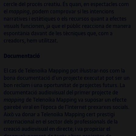
(De)format a l’escena
rave
de principis dels
cercle del procés creatiu. És quan, en espectacles com
anys 2000, el seu treball sonor ha
el
mapping
, podem comprovar si les intencions
evolucionat per integrar aquesta influència
narratives i estètiques o els recursos quant a efectes
en territoris nous. La investigació recent
visuals funcionen, ja que el públic reacciona de manera
que ha dut a terme combina algorismes
espontània davant de les tècniques que, com a
digitals i motors de sonificació amb
creadors, hem utilitzat.
pentagrames clàssics i conjunts acústics, i
se centra en la idea d’una música visual.
Documentació
Vilanova també ha estat implicat en
l’educació durant tota la seva trajectòria
El cas de Telenoika Mapping pot il·lustrar-nos com la
artística. Ha estat professor permanent en
bona documentació d’un projecte executat pot ser un
diverses universitats catalanes durant més
bon reclam i una oportunitat de projectes futurs. La
de quinze anys i ha fet créixer les noves
documentació audiovisual del primer projecte de
generacions d’artistes multimèdia. Podeu
mapping
de Telenoika Mapping va suposar un efecte
veure més informació sobre els seus
gairebé viral en l’època de l’Internet prexarxes socials.
projectes a:
Això va donar a Telenoika Mapping cert prestigi
internacional en el sector dels professionals de la
playmodes.com/
.
creació audiovisual en directe, i va propiciar el