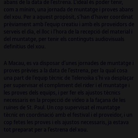
teatrals.
abans de la data de l’estrena. L’ideal és poder tenir,
com a mínim, una jornada de muntatge i proves abans
Les seves últimes col·laboracions han estat
del xou. Per a aquest propòsit, s’han d’haver coordinat
amb Ideal Barcelona i Layers of Reality, amb
prèviament amb l’equip creatiu i amb els proveïdors de
els quals ha estat responsable tècnic de
serveis el dia, el lloc i l’hora de la recepció del material i
Madrid Artes Digitales, on ha supervisat i
del muntatge, per tenir els continguts audiovisuals
coordinat les exposicions immersives sobre
definitius del xou.
Gustav Klimt i Tutankhamon, o Frida Kahlo a
Mont-real.
A Macau, es va disposar d’unes jornades de muntatge i
proves prèvies a la data de l’estrena, per la qual cosa
És professor de l’assignatura de Vídeo en
una part de l’equip tècnic de Telenoika s’hi va desplaçar
temps real del màster d’Innovació
per supervisar el compliment del
rider
i el muntatge i
Audiovisual i Interacció de BAU des del 2018.
les proves dels equips, i per fer els ajustos tècnics
necessaris en la projecció de vídeo a la façana de les
ruïnes de St. Paul. Un cop supervisat el muntatge
tècnic en coordinació amb el festival i el proveïdor, i un
cop fetes les proves i els ajustos necessaris, ja estava
tot preparat per a l’estrena del xou.