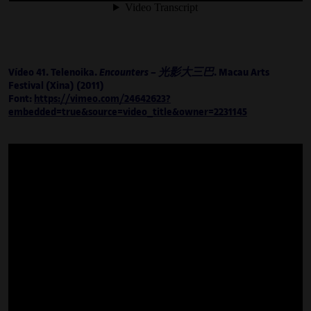
cultural especialitzada en art, ciència i
tecnologia. Arrelada a la ciència i l’enginyeria,
però vitalment propera a la praxi creativa i a
la recerca en cultura, Irma Vilà s’integra en
projectes internacionals i híbrids
Vídeo 41. Telenoika.
Encounters –
光影大三巴
. Macau Arts
d’investigació en ciència, cultura i comissariat,
Festival (Xina) (2011)
Font:
i també orquestra aquests projectes, els
https://vimeo.com/24642623?
embedded=true&source=video_title&owner=2231145
quals són exemples paradigmàtics d’aquest
entrellaçament entre art i ciència.
Així mateix, és professora, a la Universitat
Oberta de Catalunya (UOC), del grau d’Arts,
del grau de Multimèdia i del grau de Disseny i
Creació Digitals. És codirectora de la revista
Mosaic
i forma part del comitè artístic
d’ISEA2022 Barcelona, International
Symposium on Electronic Art, del qual és
vicedirectora. També és comissària i
assessora de NEO, el programa d’art, ciència,