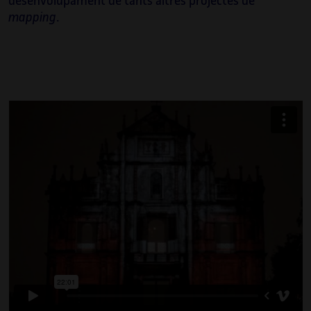
desenvolupament de tants altres projectes de
mapping
.
Irma Vilà i Òdena
Comissària, investigadora i productora