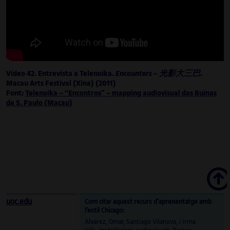
tecnologia i societat de Cosmocaixa, i
comissària del programa d’art i ciència de la
primera i la segona edicions de la Biennal
Ciutat i Ciència de Barcelona (2019 i 2021),
impulsada per l’ICUB.
Vídeo 42. Entrevista a Telenoika.
Encounters –
光影大三巴
.
Macau Arts Festival (Xina) (2011)
Font:
Telenoika – “Encontros” – mapping audiovisual das Ruínas
de S. Paulo (Macau)
Scroll
uoc.edu
Com citar aquest recurs d’aprenentatge amb
l’estil Chicago:
Álvarez, Omar, Santiago Vilanova, i Irma