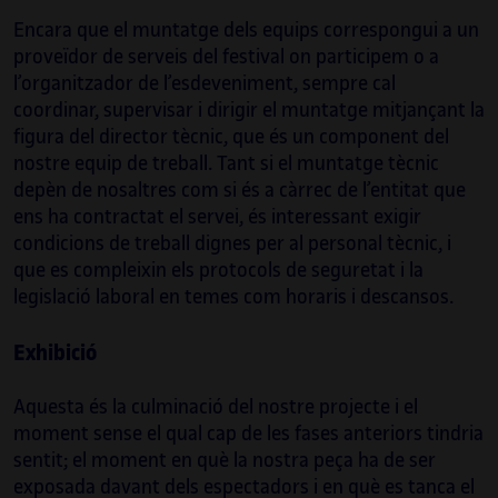
Encara que el muntatge dels equips correspongui a un
proveïdor de serveis del festival on participem o a
l’organitzador de l’esdeveniment, sempre cal
coordinar, supervisar i dirigir el muntatge mitjançant la
figura del director tècnic, que és un component del
nostre equip de treball. Tant si el muntatge tècnic
depèn de nosaltres com si és a càrrec de l’entitat que
ens ha contractat el servei, és interessant exigir
condicions de treball dignes per al personal tècnic, i
que es compleixin els protocols de seguretat i la
Santi Vilanova Ángeles
legislació laboral en temes com horaris i descansos.
Graduat en Disseny Gràfic i apassionat de
Exhibició
l’art sonor, ha sabut combinar aquestes
dues disciplines per mitjà del catalitzador
Aquesta és la culminació del nostre projecte i el
de les tecnologies creatives, de les quals és
moment sense el qual cap de les fases anteriors tindria
desenvolupador autodidacte.
sentit; el moment en què la nostra peça ha de ser
exposada davant dels espectadors i en què es tanca el