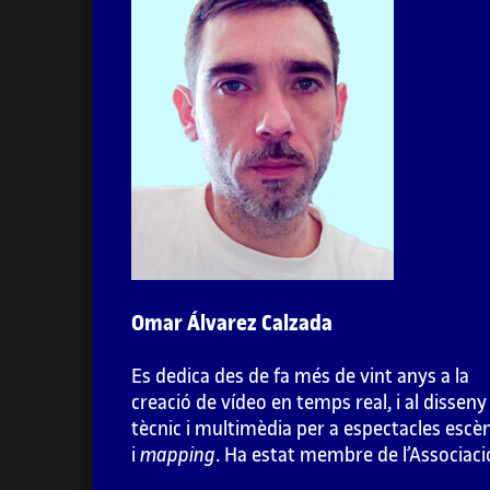
1. Introducció a les instal·lacions
audiovisuals
2. Videoinstal·lacions
3. Llum, so, moviment i espai
4. Interactivitat
Omar Álvarez Calzada
4.1. Introducció a les instal·lacions
audiovisuals interactives
Es dedica des de fa més de vint anys a la
creació de vídeo en temps real, i al disseny
4.2. Inventari d’interaccions digitals
tècnic i multimèdia per a espectacles escè
i
mapping
. Ha estat membre de l’Associaci
4.2.1. Visió per computadora
Cultural Telenoika, col·lectiu pioner en el