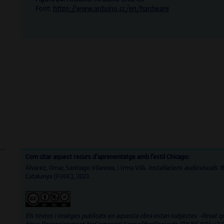
Font:
https://www.arduino.cc/en/hardware
Com citar aquest recurs d’aprenentatge amb l’estil Chicago:
Álvarez, Omar, Santiago Vilanova, i Irma Vilà.
Instal·lacions audiovisuals.
R
Catalunya (FUOC), 2023.
Els textos i imatges publicats en aquesta obra estan subjectes –llevat q