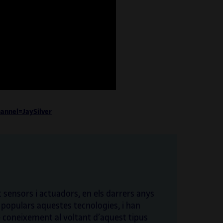
annel=JaySilver
t sensors i actuadors, en els darrers anys
populars aquestes tecnologies, i han
e coneixement al voltant d’aquest tipus