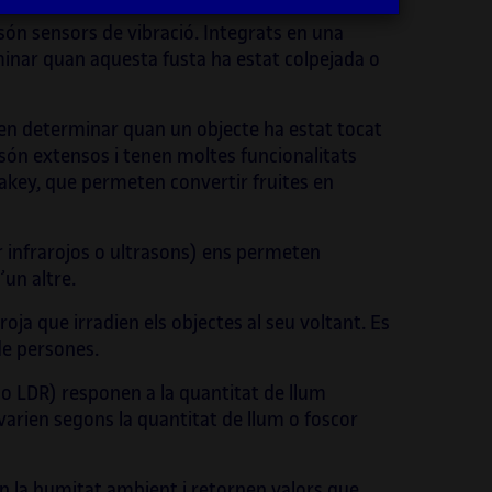
ctes internacionals i híbrids d’investigació
 són sensors de vibració. Integrats en una
ència, cultura i comissariat, i també
inar quan aquesta fusta ha estat colpejada o
stra aquests projectes, els quals són
ples paradigmàtics d’aquest
llaçament entre art i ciència.
ten determinar quan un objecte ha estat tocat
s són extensos i tenen moltes funcionalitats
mateix, és professora, a la Universitat
Makey, que permeten convertir fruites en
a de Catalunya (UOC), del grau d’Arts, del
de Multimèdia i del grau de Disseny i
er infrarojos o ultrasons) ens permeten
ió Digitals. És codirectora de la revista
’un altre.
ic
i forma part del comitè artístic
A2022 Barcelona, International
roja que irradien els objectes al seu voltant. Es
sium on Electronic Art, del qual és
e persones.
irectora. També és comissària i assessora
O, el programa d’art, ciència, tecnologia i
s o LDR) responen a la quantitat de llum
tat de Cosmocaixa, i comissària del
varien segons la quantitat de llum o foscor
ama d’art i ciència de la primera i la
a edicions de la Biennal Ciutat i Ciència de
en la humitat ambient i retornen valors que