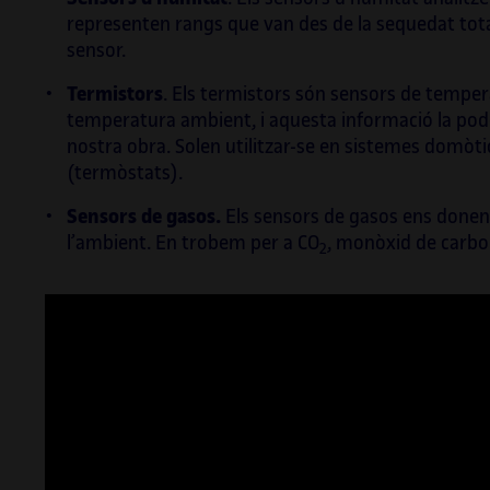
Barce
representen rangs que van des de la sequedat total
sensor.
Termistors
. Els termistors són sensors de temper
temperatura ambient, i aquesta informació la pode
nostra obra. Solen utilitzar-se en sistemes domòti
(termòstats).
Sensors de gasos.
Els sensors de gasos ens donen 
l’ambient. En trobem per a CO
, monòxid de carbon
2