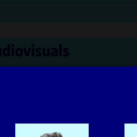
udiovisuals
Vilanova Ángeles i Irma Vilà Òdena
'aprenentatge UOC han estat coordinats per la professora