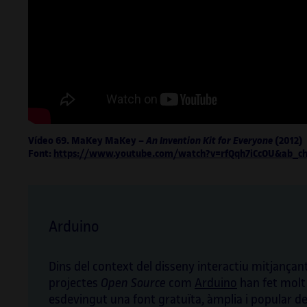
Vídeo 69. MaKey MaKey –
An Invention Kit for Everyone
(2012)
Font:
https://www.youtube.com/watch?v=rfQqh7iCcOU&ab_ch
Arduino
Dins del context del disseny interactiu mitjançan
projectes
Open Source
com
Arduino
han fet molt 
esdevingut una font gratuïta, àmplia i popular d