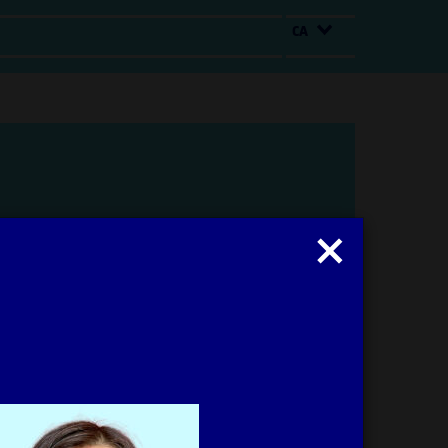
CA
Tancar
modal
: Irma Vilà Òdena
Obrir
modal
Imprimir