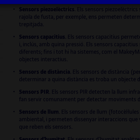
e
proje
Sensors piezoelèctrics
. Els sensors piezoelèctrics
g
,
en ci
(De)format a l’escena
rave
de principis dels
rajola de fusta, per exemple, ens permeten determ
orque
anys 2000, el seu treball sonor ha
trepitjada.
exem
evolucionat per integrar aquesta influència
entre
en territoris nous. La investigació recent que
Sensors capacitius
. Els sensors capacitius perme
t
ha dut a terme combina algorismes digitals i
i, inclús, amb quina pressió. Els sensors capacitiu
mb
motors de sonificació amb pentagrames
Així 
diferents; fins i tot hi ha sistemes, com el Makey
clàssics i conjunts acústics, i se centra en la
Obert
objectes interactius.
idea d’una música visual. Vilanova també ha
grau 
Sensors de distància
. Els sensors de distància (p
e
estat implicat en l’educació durant tota la
Creac
determinar a quina distància es troba un objecte d
 a
seva trajectòria artística. Ha estat professor
Mosa
permanent en diverses universitats
d’ISE
Sensors PIR
. Els sensors PIR detecten la llum infra
catalanes durant més de quinze anys i ha fet
Sympo
fan servir comunament per detectar moviments d
créixer les noves generacions d’artistes
viced
multimèdia. Podeu veure més informació
de NE
sual
Sensors de llum
. Els sensors de llum (fotocèl·lule
sobre els seus projectes a:
socie
ambiental, i permeten dissenyar interaccions que 
progr
que reben els sensors.
segon
playmodes.com/
.
Sensors d’humitat
. Els sensors d’humitat analitz