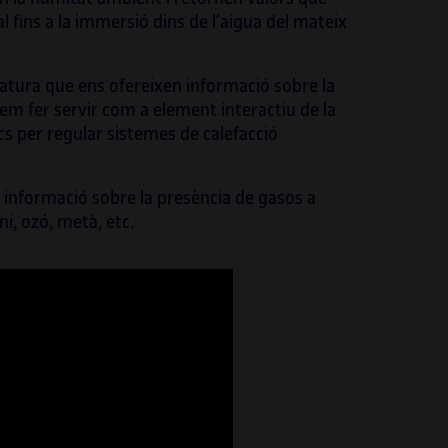
lona (2019 i 2021), impulsada per l’ICUB.
 fins a la immersió dins de l’aigua del mateix
atura que ens ofereixen informació sobre la
m fer servir com a element interactiu de la
cs per regular sistemes de calefacció
informació sobre la presència de gasos a
i, ozó, metà, etc.