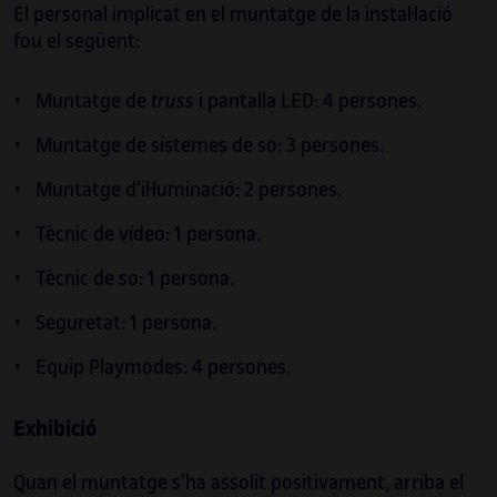
(De)format a l’escena
rave
de principis dels
El personal implicat en el muntatge de la instal·lació
anys 2000, el seu treball sonor ha
fou el següent:
evolucionat per integrar aquesta influència
en territoris nous. La investigació recent
Muntatge de
truss
i pantalla LED: 4 persones.
que ha dut a terme combina algorismes
digitals i motors de sonificació amb
Muntatge de sistemes de so: 3 persones.
pentagrames clàssics i conjunts acústics, i
Muntatge d’il·luminació: 2 persones.
se centra en la idea d’una música visual.
Vilanova també ha estat implicat en
Tècnic de vídeo: 1 persona.
l’educació durant tota la seva trajectòria
artística. Ha estat professor permanent en
Tècnic de so: 1 persona.
diverses universitats catalanes durant més
Seguretat: 1 persona.
de quinze anys i ha fet créixer les noves
generacions d’artistes multimèdia. Podeu
Equip Playmodes: 4 persones.
veure més informació sobre els seus
projectes a:
Exhibició
playmodes.com/
.
Quan el muntatge s’ha assolit positivament, arriba el