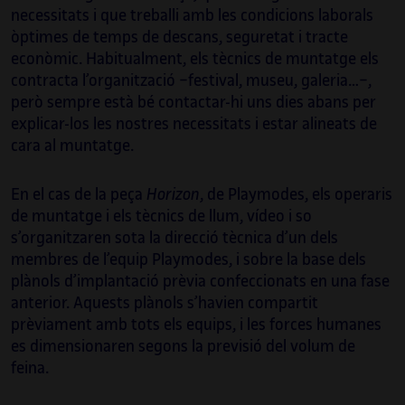
necessitats i que treballi amb les condicions laborals
òptimes de temps de descans, seguretat i tracte
econòmic. Habitualment, els tècnics de muntatge els
contracta l’organització −festival, museu, galeria…−,
però sempre està bé contactar-hi uns dies abans per
explicar-los les nostres necessitats i estar alineats de
cara al muntatge.
En el cas de la peça
Horizon
, de Playmodes, els operaris
de muntatge i els tècnics de llum, vídeo i so
Santi Vilanova Ángeles
s’organitzaren sota la direcció tècnica d’un dels
membres de l’equip Playmodes, i sobre la base dels
Graduat en Disseny Gràfic i apassionat de
plànols d’implantació prèvia confeccionats en una fase
l’art sonor, ha sabut combinar aquestes
anterior. Aquests plànols s’havien compartit
dues disciplines per mitjà del catalitzador
prèviament amb tots els equips, i les forces humanes
de les tecnologies creatives, de les quals és
es dimensionaren segons la previsió del volum de
desenvolupador autodidacte.
feina.