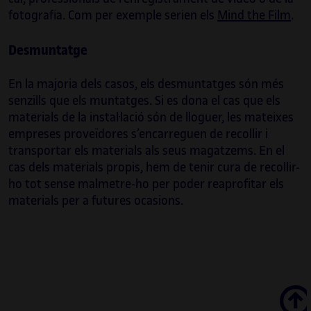
cultural especialitzada en art, ciència i
fotografia. Com per exemple serien els
Mind the Film
.
tecnologia. Arrelada a la ciència i l’enginyeria,
però vitalment propera a la praxi creativa i a
Desmuntatge
la recerca en cultura, Irma Vilà s’integra en
projectes internacionals i híbrids
En la majoria dels casos, els desmuntatges són més
d’investigació en ciència, cultura i comissariat,
senzills que els muntatges. Si es dona el cas que els
i també orquestra aquests projectes, els
materials de la instal·lació són de lloguer, les mateixes
quals són exemples paradigmàtics d’aquest
empreses proveïdores s’encarreguen de recollir i
entrellaçament entre art i ciència.
transportar els materials als seus magatzems. En el
cas dels materials propis, hem de tenir cura de recollir-
Així mateix, és professora, a la Universitat
ho tot sense malmetre-ho per poder reaprofitar els
Oberta de Catalunya (UOC), del grau d’Arts,
materials per a futures ocasions.
del grau de Multimèdia i del grau de Disseny i
Creació Digitals. És codirectora de la revista
Mosaic
i forma part del comitè artístic
d’ISEA2022 Barcelona, International
Symposium on Electronic Art, del qual és
vicedirectora. També és comissària i
Scroll
assessora de NEO, el programa d’art, ciència,