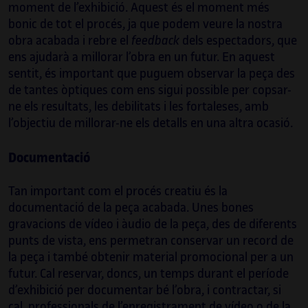
moment de l’exhibició. Aquest és el moment més
bonic de tot el procés, ja que podem veure la nostra
obra acabada i rebre el
feedback
dels espectadors, que
ens ajudarà a millorar l’obra en un futur. En aquest
sentit, és important que puguem observar la peça des
de tantes òptiques com ens sigui possible per copsar-
ne els resultats, les debilitats i les fortaleses, amb
l’objectiu de millorar-ne els detalls en una altra ocasió.
Documentació
Tan important com el procés creatiu és la
documentació de la peça acabada. Unes bones
gravacions de vídeo i àudio de la peça, des de diferents
punts de vista, ens permetran conservar un record de
la peça i també obtenir material promocional per a un
Irma Vilà i Òdena
futur. Cal reservar, doncs, un temps durant el període
d’exhibició per documentar bé l’obra, i contractar, si
Comissària, investigadora i productora
cal, professionals de l’enregistrament de vídeo o de la