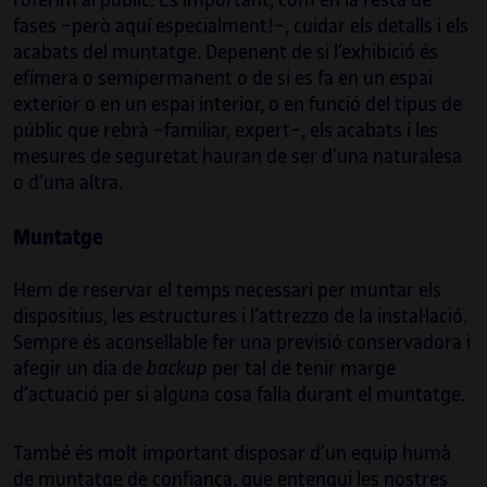
l’oferim al públic. És important, com en la resta de
teatrals.
fases −però aquí especialment!−, cuidar els detalls i els
acabats del muntatge. Depenent de si l’exhibició és
Les seves últimes col·laboracions han estat
efímera o semipermanent o de si es fa en un espai
amb Ideal Barcelona i Layers of Reality, amb
exterior o en un espai interior, o en funció del tipus de
els quals ha estat responsable tècnic de
públic que rebrà −familiar, expert−, els acabats i les
Madrid Artes Digitales, on ha supervisat i
mesures de seguretat hauran de ser d’una naturalesa
coordinat les exposicions immersives sobre
o d’una altra.
Gustav Klimt i Tutankhamon, o Frida Kahlo a
Mont-real.
Muntatge
És professor de l’assignatura de Vídeo en
Hem de reservar el temps necessari per muntar els
temps real del màster d’Innovació
dispositius, les estructures i l’attrezzo de la instal·lació.
Audiovisual i Interacció de BAU des del 2018.
Sempre és aconsellable fer una previsió conservadora i
afegir un dia de
backup
per tal de tenir marge
d’actuació per si alguna cosa falla durant el muntatge.
També és molt important disposar d’un equip humà
de muntatge de confiança, que entengui les nostres