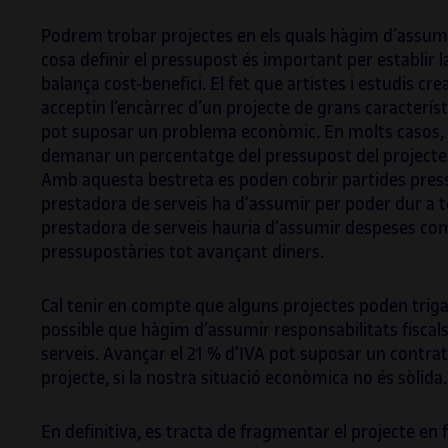
Podrem trobar projectes en els quals hàgim d’assumir
cosa definir el pressupost és important per establir l
balança cost-benefici. El fet que artistes i estudis c
acceptin l’encàrrec d’un projecte de grans caracterís
pot suposar un problema econòmic. En molts casos, p
demanar un percentatge del pressupost del projecte 
Amb aquesta bestreta es poden cobrir partides press
prestadora de serveis ha d’assumir per poder dur a t
prestadora de serveis hauria d’assumir despeses com 
pressupostàries tot avançant diners.
Cal tenir en compte que alguns projectes poden triga
possible que hàgim d’assumir responsabilitats fiscal
serveis. Avançar el 21 % d’IVA pot suposar un contra
projecte, si la nostra situació econòmica no és sòlida.
En definitiva, es tracta de fragmentar el projecte en