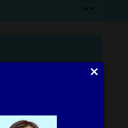
CA
Tancar
modal
: Irma Vilà Òdena
Obrir
modal
Imprimir