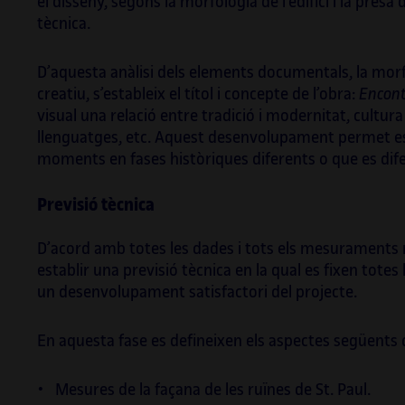
el disseny, segons la morfologia de l’edifici i la presa 
tècnica.
D’aquesta anàlisi dels elements documentals, la morfolo
creatiu, s’estableix el títol i concepte de l’obra:
Encont
visual una relació entre tradició i modernitat, cultura
llenguatges, etc. Aquest desenvolupament permet est
moments en fases històriques diferents o que es difer
Previsió tècnica
D’acord amb totes les dades i tots els mesuraments re
establir una previsió tècnica en la qual es fixen tot
un desenvolupament satisfactori del projecte.
En aquesta fase es defineixen els aspectes següents d
Mesures de la façana de les ruïnes de St. Paul.