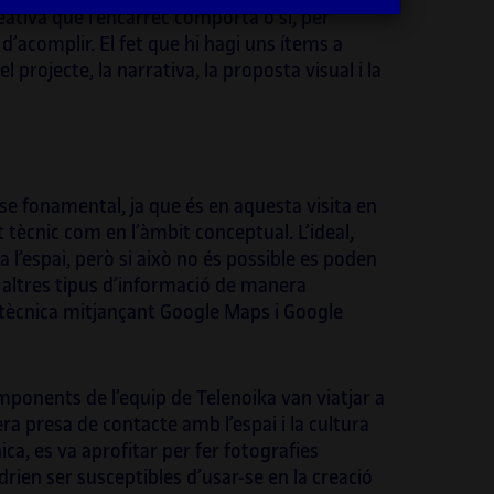
eativa que l’encàrrec comporta o si, per
ctes internacionals i híbrids d’investigació
 d’acomplir. El fet que hi hagi uns ítems a
ència, cultura i comissariat, i també
l projecte, la narrativa, la proposta visual i la
stra aquests projectes, els quals són
ples paradigmàtics d’aquest
llaçament entre art i ciència.
mateix, és professora, a la Universitat
a de Catalunya (UOC), del grau d’Arts, del
fase fonamental, ja que és en aquesta visita en
de Multimèdia i del grau de Disseny i
t tècnic com en l’àmbit conceptual. L’ideal,
ió Digitals. És codirectora de la revista
a l’espai, però si això no és possible es poden
ic
i forma part del comitè artístic
 altres tipus d’informació de manera
A2022 Barcelona, International
ta tècnica mitjançant Google Maps i Google
sium on Electronic Art, del qual és
irectora. També és comissària i assessora
O, el programa d’art, ciència, tecnologia i
omponents de l’equip de Telenoika van viatjar a
tat de Cosmocaixa, i comissària del
era presa de contacte amb l’espai i la cultura
ama d’art i ciència de la primera i la
nica, es va aprofitar per fer fotografies
a edicions de la Biennal Ciutat i Ciència de
rien ser susceptibles d’usar-se en la creació