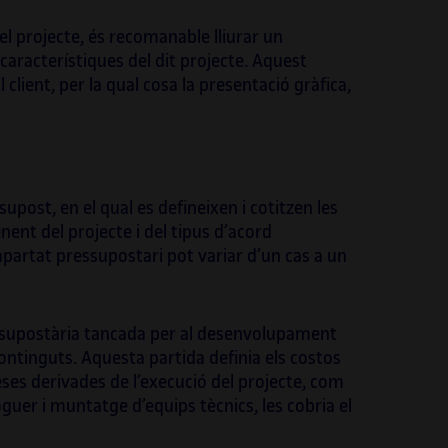
el projecte, és recomanable lliurar un
característiques del dit projecte. Aquest
client, per la qual cosa la presentació gràfica,
ost, en el qual es defineixen i cotitzen les
nent del projecte i del tipus d’acord
l’apartat pressupostari pot variar d’un cas a un
essupostària tancada per al desenvolupament
 continguts. Aquesta partida definia els costos
peses derivades de l’execució del projecte, com
oguer i muntatge d’equips tècnics, les cobria el