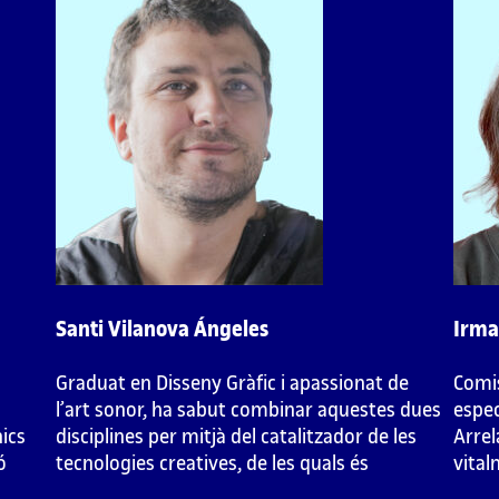
2. Videoinstal·laci
2.9. Cas d’estudi: Mapping Telenoika
2.9.1. Preprojecte
Analitzarem un projecte executat el 2010 per Tele
l’illa de Macau, en el marc del Festival d’Art Co
de
Santi Vilanova Ángeles
Irma
Encàrrec
Graduat en Disseny Gràfic i apassionat de
Comis
l’art sonor, ha sabut combinar aquestes dues
espec
nics
El cas concret que analitzarem parteix d’un encàrrec
disciplines per mitjà del catalitzador de les
Arrel
ó
Telenoika. En altres casos, es podria tractar de la pr
tecnologies creatives, de les quals és
vital
de l’autofinançament d’un projecte o de l’atorgament 
desenvolupador autodidacte.
recer