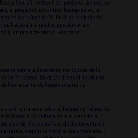
lona (2019 i 2021), impulsada per l’ICUB.
’
story board
i l’
artbook
del projecte. Alhora, es
s, el projector, el control, l’equip de so, la
na de les ruïnes de St. Paul, de la distància
i de l’alçada a la qual es posicionaria el
nols, un projecte tècnic i el
rider
o
rojecte sobre la base de la morfologia de la
rts en l’encàrrec. En el cas d’estudi de Macau,
e de l’obra partia de l’equip creatiu de
història i la seva cultura, l’equip de Telenoika
a història i la cultura de la ciutat i de la
l. És a partir d’aquesta fase de documentació
 narrativa, segons la història documentada, i