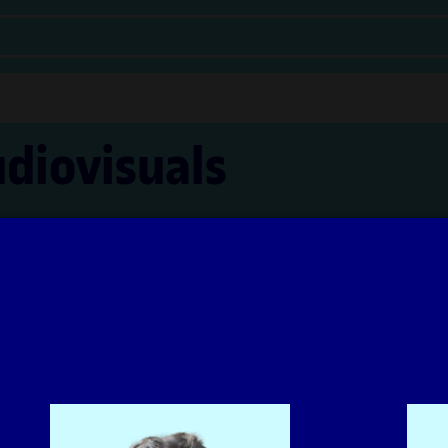
udiovisuals
Vilanova Ángeles i Irma Vilà Òdena
'aprenentatge UOC han estat coordinats per la professora