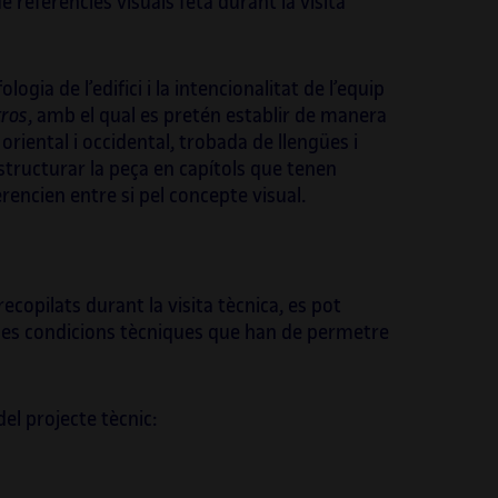
de referències visuals feta durant la visita
gia de l’edifici i la intencionalitat de l’equip
ros
, amb el qual es pretén establir de manera
 oriental i occidental, trobada de llengües i
ructurar la peça en capítols que tenen
encien entre si pel concepte visual.
copilats durant la visita tècnica, es pot
es les condicions tècniques que han de permetre
el projecte tècnic: