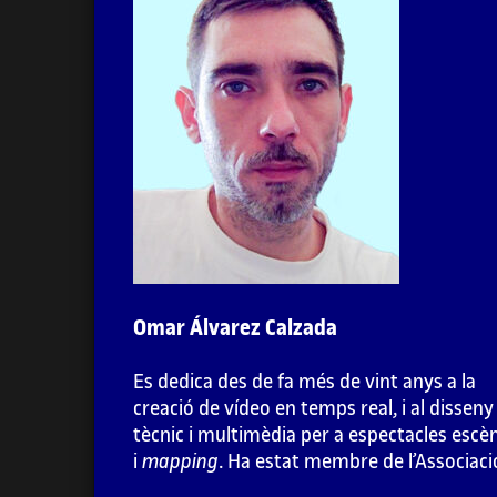
1. Introducció a les instal·lacions
audiovisuals
2. Videoinstal·lacions
2.1. Introducció: del videoart al
mapping
2.2. Animació experimental: música visual, 
Fischinger a McLaren
Omar Álvarez Calzada
2.3.
Video killed the radio star
. Videoart i
Es dedica des de fa més de vint anys a la
cultura de masses
creació de vídeo en temps real, i al disseny
tècnic i multimèdia per a espectacles escè
2.4. Psicodèlia,
vjing
,
rave
i cultura del
remix
i
mapping
. Ha estat membre de l’Associaci
Cultural Telenoika, col·lectiu pioner en el