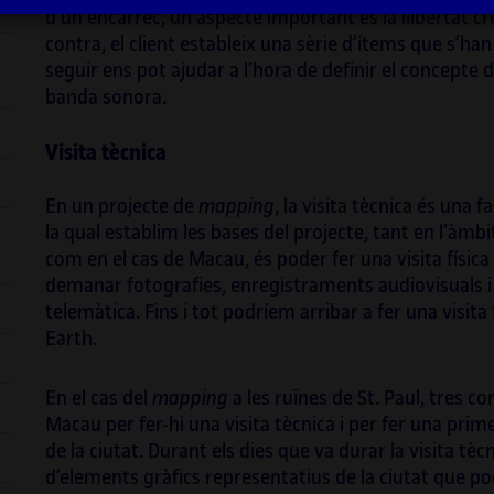
ts
e
d’un encàrrec, un aspecte important és la llibertat cr
proje
g
,
contra, el client estableix una sèrie d’ítems que s’han
en ci
(De)format a l’escena
rave
de principis dels
seguir ens pot ajudar a l’hora de definir el concepte de
orque
anys 2000, el seu treball sonor ha
banda sonora.
exem
evolucionat per integrar aquesta influència
entre
en territoris nous. La investigació recent que
t
ha dut a terme combina algorismes digitals i
Visita tècnica
mb
motors de sonificació amb pentagrames
Així 
clàssics i conjunts acústics, i se centra en la
Obert
En un projecte de
mapping
, la visita tècnica és una 
idea d’una música visual. Vilanova també ha
grau 
la qual establim les bases del projecte, tant en l’àmbi
e
estat implicat en l’educació durant tota la
Creac
com en el cas de Macau, és poder fer una visita física 
 a
seva trajectòria artística. Ha estat professor
Mosa
demanar fotografies, enregistraments audiovisuals i
permanent en diverses universitats
d’ISE
telemàtica. Fins i tot podríem arribar a fer una visi
catalanes durant més de quinze anys i ha fet
Sympo
Earth.
créixer les noves generacions d’artistes
viced
multimèdia. Podeu veure més informació
de NE
sual
En el cas del
mapping
a les ruïnes de St. Paul, tres c
sobre els seus projectes a:
socie
Macau per fer-hi una visita tècnica i per fer una prim
progr
de la ciutat. Durant els dies que va durar la visita tèc
segon
playmodes.com/
.
d’elements gràfics representatius de la ciutat que pod